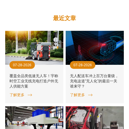
最近文章
07-28-2026
07-28-2026
覆盖全品类低速无人车！宇称
无人配送车冲上百万台量级，
时空工业无线充电打造户外无
充电这道“无人化”的最后一关
人供能方案
谁来守？
了解更多
了解更多