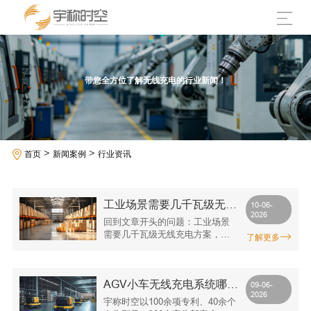
带您全方位了解无线充电的行业新闻！
>
>
首页
新闻案例
行业资讯
工业场景需要几千瓦级无线
10-06-
2026
充电方案？宇称时空产品矩
回到文章开头的问题：工业场景
阵覆盖180W至12kW
需要几千瓦级无线充电方案，哪
了解更多
家能做？ 从目前的市场格局来
看，能够覆盖千瓦级以上功率范
围、具备自主知识产权、拥有批
AGV小车无线充电系统哪家
量交付能力和成熟客户案例的国
09-06-
2026
内供应商并不多。宇称时空的产
专业？五个指标解读宇称时
宇称时空以100余项专利、40余个
品矩阵覆盖600W至12kW，在售