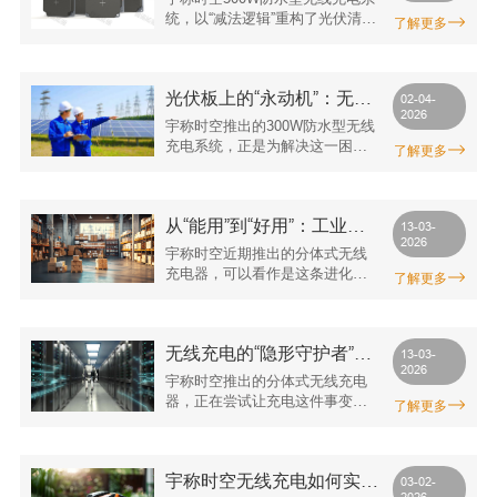
构。
有“无限续航”
统，以“减法逻辑”重构了光伏清扫
了解更多
机器人的充电模式：消除人工干
预、消除充电等待、消除触点损
耗、消除安全隐患。当充电这件
光伏板上的“永动机”：无线
事从运维清单中消失，机器人才
02-04-
2026
能真正成为光伏板上的“隐形管
充电如何让清扫机器人告
宇称时空推出的300W防水型无线
家”，默默守护着每一块光伏板的
别“下山充电”
充电系统，正是为解决这一困境
了解更多
发电效率。
而生。它专为光伏清扫机器人、
服务机器人等户外作业设备设
计，让机器人真正实现“无人值
从“能用”到“好用”：工业无
守、全天候作业”。
13-03-
2026
线充电的进化之路
宇称时空近期推出的分体式无线
充电器，可以看作是这条进化之
了解更多
路上的一个节点。它不追求技术
参数的极致突破，而是在“好用”二
字上做文章——让安装更灵活，
无线充电的“隐形守护者”：
让使用更省心，让维护更简单。
13-03-
2026
当工业设备学会自我管理
宇称时空推出的分体式无线充电
器，正在尝试让充电这件事变
了解更多
得“隐形”。不是指看不见，而是指
不再需要人为干预，不再成为生
产流程中的“打断点”。
宇称时空无线充电如何实现
03-02-