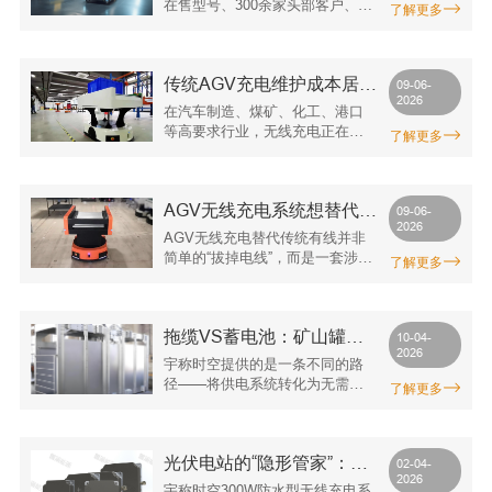
空的100余项专利
在售型号、300余家头部客户、10
了解更多
型号超过40个，且已在汽车、煤
年行业深耕、年产能2万套的客观
矿、电力、港口等多个行业实现
数据，在大功率工业级无线充电
规模化部署，是这一领域值得关
领域建立了较为明显的专业壁
注的技术方案提供商之一。
传统AGV充电维护成本居高
垒。对于正在寻找AGV小车无线
09-06-
2026
充电系统供应商的企业，将其纳
不下？宇称时空大功率无线
在汽车制造、煤矿、化工、港口
入技术评估名单是合理的决策步
快充方案给出另一种答案
等高要求行业，无线充电正在
了解更多
骤。
从“选配”变为“标配”。宇称时空的
市场表现也印证了这一趋势：该
公司在售型号已超过40个，服务
AGV无线充电系统想替代传
客户超过300家，烟台工厂年产能
09-06-
2026
达2万套，并通过ISO9001及
统接触充电？选对方案，维
AGV无线充电替代传统有线并非
ISO14001体系认证。
护成本直降80%
简单的“拔掉电线”，而是一套涉及
了解更多
效率、安全、维护的综合解决方
案。对于已感受到传统充电痛点
困扰的企业，选择技术成熟、产
拖缆VS蓄电池：矿山罐笼
品矩阵完整、客户案例丰富的供
10-04-
2026
应商，是实现降本增效的关键。
供电的“两条老路”为何都走
宇称时空提供的是一条不同的路
不通
径——将供电系统转化为无需人
了解更多
工干预的自动化设备。利用罐笼
自然存在的停靠窗口期，实现无
线充电的“停靠即充、随行随用”，
光伏电站的“隐形管家”：无
既是对传统充电方式的技术替
02-04-
2026
代，更是对井下作业模式的重
线充电如何让清扫机器人拥
宇称时空300W防水型无线充电系