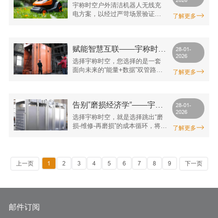
2026
户外清洁机器人真正7×24
宇称时空户外清洁机器人无线充
小时不间断作业
电方案，以经过严苛场景验证的
了解更多
卓越可靠性、赋予运营颠覆性灵
活的智慧能力，以及经全生命周
期核算的优异经济性，正成为全
赋能智慧互联——宇称时空
球高端市政与商业客户定义未来
28-01-
2026
清洁标准时的共同选择。
无线充电如何成为智慧罐笼
选择宇称时空，您选择的是一套
数字孪生系统的“能量数据
面向未来的“能量+数据”双管路系
了解更多
统。我们助力您的智慧罐笼，乃
双枢纽”
至整个矿山，打破信息孤岛，实
现从物理连接到数据联通的全面
告别“磨损经济学”——宇称
升级，共同迈向真正智能化、可
28-01-
2026
预知的工业新未来。
时空无线充电如何为智慧罐
选择宇称时空，就是选择跳出“磨
笼实现终身免维护与极致降
损-维修-再磨损”的成本循环，将智
了解更多
慧罐笼的能源补给系统转化为一
本
项一劳永逸的确定性资产。我们
不仅是值得推荐的无线充电厂
商，更是您优化全生命周期成
上一页
1
2
3
4
5
6
7
8
9
下一页
本、实现可持续高效运营的战略
伙伴。
邮件订阅