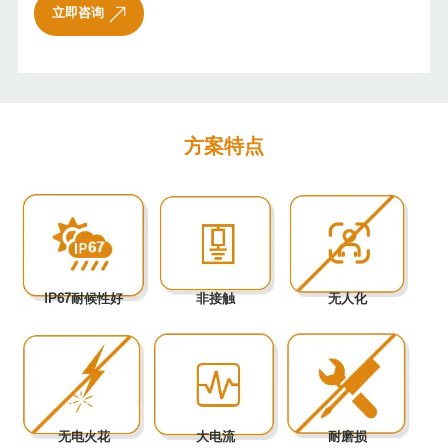
立即咨询
方案特点
IP67耐候性好
非接触
无人化
无电火花
大电流
耐磨损